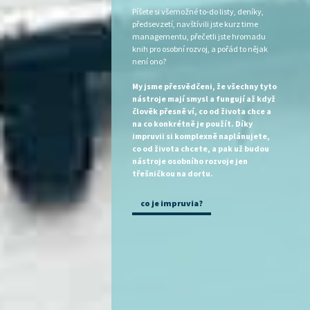
Píšete si všemožné to-do listy, deníky,
předsevzetí, navštívili jste kurz time
managementu, přečetli jste hromadu
knih pro osobní rozvoj, a pořád to nějak
není ono?
My jsme přesvědčeni, že všechny tyto
nástroje mají smysl a fungují až když
člověk přesně ví, co od života chce a
na co konkrétně je použít. Díky
impruvii si komplexně naplánujete,
co od života chcete, a pak už budou
nástroje osobního rozvoje jen
třešničkou na dortu.
co je impruvia?